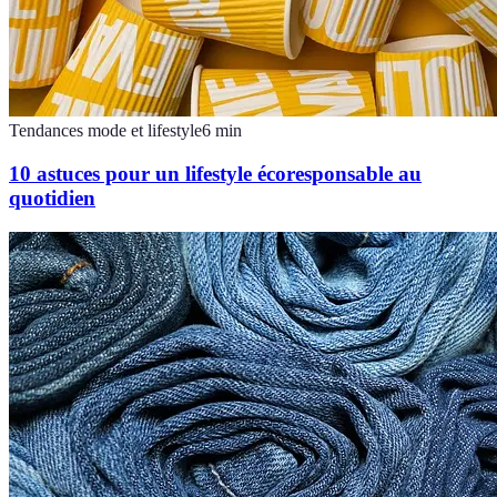
Tendances mode et lifestyle
6
min
10 astuces pour un lifestyle écoresponsable au
quotidien