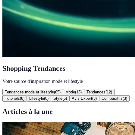
Shopping Tendances
Votre source d'inspiration mode et lifestyle
Tendances mode et lifestyle
(
65
)
Mode
(
13
)
Tendances
(
12
)
Tutoriels
(
8
)
Lifestyle
(
8
)
Style
(
5
)
Avis Expert
(
3
)
Comparatifs
(
3
)
Articles à la une