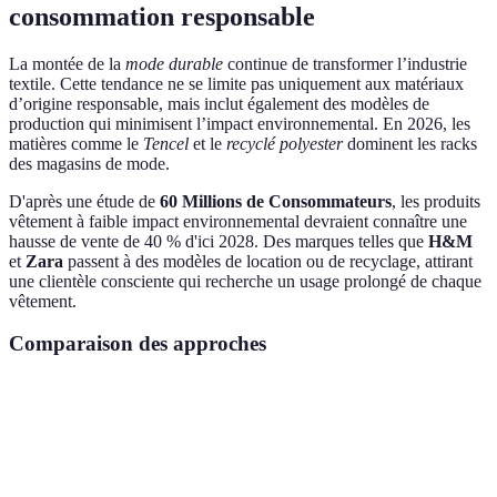
consommation responsable
La montée de la
mode durable
continue de transformer l’industrie
textile. Cette tendance ne se limite pas uniquement aux matériaux
d’origine responsable, mais inclut également des modèles de
production qui minimisent l’impact environnemental. En 2026, les
matières comme le
Tencel
et le
recyclé polyester
dominent les racks
des magasins de mode.
D'après une étude de
60 Millions de Consommateurs
, les produits
vêtement à faible impact environnemental devraient connaître une
hausse de vente de 40 % d'ici 2028. Des marques telles que
H&M
et
Zara
passent à des modèles de location ou de recyclage, attirant
une clientèle consciente qui recherche un usage prolongé de chaque
vêtement.
Comparaison des approches
Critère
Mode Éthique
Mode Durable
Mode Trad
Impact
Faible
Modéré
Élevé