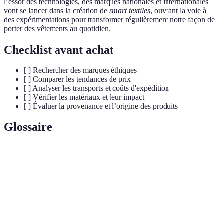
l’essor des technologies, des marques nationales et internationales
vont se lancer dans la création de
smart textiles
, ouvrant la voie à
des expérimentations pour transformer régulièrement notre façon de
porter des vêtements au quotidien.
Checklist avant achat
[ ] Rechercher des marques éthiques
[ ] Comparer les tendances de prix
[ ] Analyser les transports et coûts d'expédition
[ ] Vérifier les matériaux et leur impact
[ ] Évaluer la provenance et l’origine des produits
Glossaire
Terme
Définition
Prêt-à-porter
Vêtements prêts à être portés sans modification.
Mode
Vêtements produits de manière éco-responsable.
durable