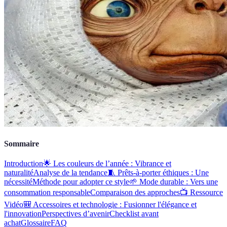
Sommaire
Introduction
🌟 Les couleurs de l’année : Vibrance et
naturalité
Analyse de la tendance
🧵 Prêts-à-porter éthiques : Une
nécessité
Méthode pour adopter ce style
🌱 Mode durable : Vers une
consommation responsable
Comparaison des approches
📺 Ressource
Vidéo
🎒 Accessoires et technologie : Fusionner l'élégance et
l'innovation
Perspectives d’avenir
Checklist avant
achat
Glossaire
FAQ