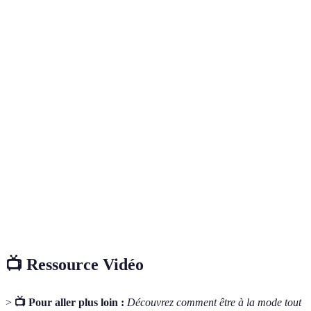
environnemental
Coût
Élevé
Moyen
Faible
Transparence
Haute
Moyenne
Faible
Action
Présente
Faible
Absent
communautaire
📺 Ressource Vidéo
>
📺 Pour aller plus loin :
Découvrez comment être à la mode tout