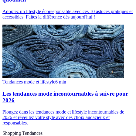
Adoptez un lifestyle écoresponsable avec ces 10 astuces pratiques et
accessibles. Faites la différence dès aujourd'hui !
Tendances mode et lifestyle
6
min
Les tendances mode incontournables à suivre pour
2026
Plongez dans les tendances mode et lifestyle incontournables de
2026 et réveillez votre style avec des choix audacieux et
responsables.
Shopping Tendances