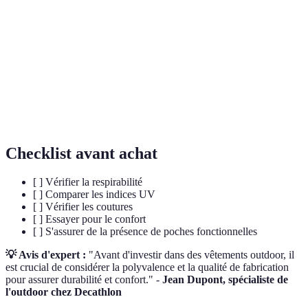
Capacité d'un tissu à repousser l'eau sans être
Déperlance
imperméable.
Type de laine réputée pour sa douceur, sa chaleur et
Mérinos
sa respirabilité.
Coupé-
Coupe ajustée qui permet plus d'aisance dans les
slim
mouvements.
Checklist avant achat
[ ] Vérifier la respirabilité
[ ] Comparer les indices UV
[ ] Vérifier les coutures
[ ] Essayer pour le confort
[ ] S'assurer de la présence de poches fonctionnelles
💡 Avis d'expert :
"Avant d'investir dans des vêtements outdoor, il
est crucial de considérer la polyvalence et la qualité de fabrication
pour assurer durabilité et confort." -
Jean Dupont, spécialiste de
l'outdoor chez Decathlon