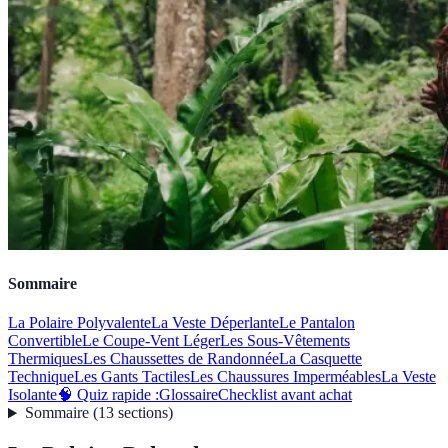
Sommaire
La Polaire Polyvalente
La Veste Déperlante
Le Pantalon
Convertible
Le Coupe-Vent Léger
Les Sous-Vêtements
Thermiques
Les Chaussettes de Randonnée
La Casquette
Technique
Les Gants Tactiles
Les Chaussures Imperméables
La Veste
Isolante
🧠 Quiz rapide :
Glossaire
Checklist avant achat
Sommaire
(
13
sections
)