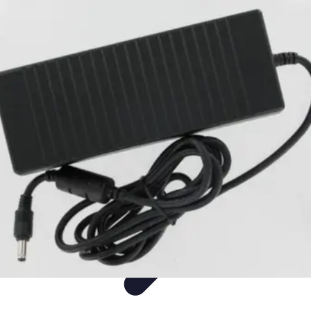
Shopping Tendances
Mode
Avis Expert
Comparatifs
Tendances
Tutoriels
Shopping Tendances