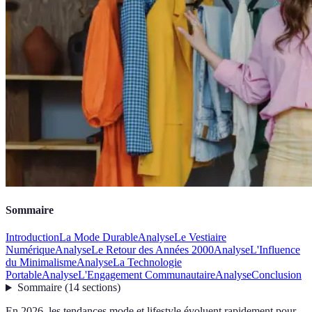
Sommaire
Introduction
La Mode Durable
Analyse
Le Vestiaire
Numérique
Analyse
Le Retour des Années 2000
Analyse
L'Influence
du Minimalisme
Analyse
La Technologie
Portable
Analyse
L'Engagement Communautaire
Analyse
Conclusion
Sommaire
(
14
sections
)
En 2026, les tendances mode et lifestyle évoluent rapidement pour