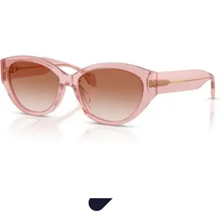
Shopping Tendances
Mode
Avis Expert
Comparatifs
Tendances
Tutoriels
Shopping Tendances