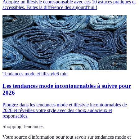
Adoptez un lifestyle écoresponsable avec ces 10 astuces pratiques et
accessibles. Faites la différence dès aujourd'hui !
Tendances mode et lifestyle
6
min
Les tendances mode incontournables à suivre pour
2026
Plongez dans les tendances mode et lifestyle incontournables de
2026 et réveillez votre style avec des choix audacieux et
responsables.
Shopping Tendances
Votre source d'information pour tout savoir sur
tendances mode et