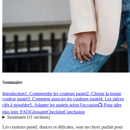
Sommaire
Introduction
1. Comprendre les couleurs pastel
2. Choisir la bonne
couleur pastel
3. Comment associer les couleurs pastel
4. Les pièces
clés à posséder
5. Adapter les pastels selon l'occasion
📺 Pour aller
plus loin :
FAQ
Glossaire
Checklist
Conclusion
Sommaire
(
11
sections
)
Les couleurs pastel, douces et délicates, sont un choix parfait pour