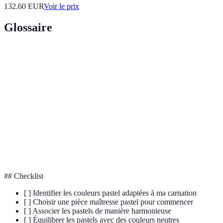
132.60
EUR
Voir le prix
Glossaire
Terme
Définition
Teintes obtenues par mélange de blanc sur une
Pastel
couleur brillante
Palette
Ensemble harmonieux de couleurs
Opposition de couleurs pour créer un effet visuel
Contrastant
distinct
## Checklist
[ ] Identifier les couleurs pastel adaptées à ma carnation
[ ] Choisir une pièce maîtresse pastel pour commencer
[ ] Associer les pastels de manière harmonieuse
[ ] Équilibrer les pastels avec des couleurs neutres