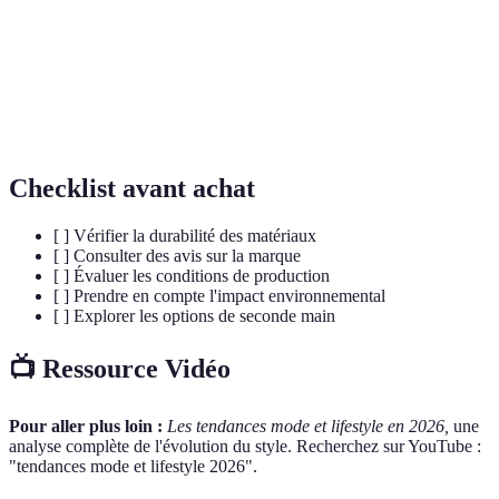
vêtements et accessoires.
Dispositifs électroniques intégrés dans des
Technologies
vêtements ou des accessoires utilisés pour le
portables
suivi de la santé et du bien-être.
Checklist avant achat
[ ] Vérifier la durabilité des matériaux
[ ] Consulter des avis sur la marque
[ ] Évaluer les conditions de production
[ ] Prendre en compte l'impact environnemental
[ ] Explorer les options de seconde main
📺 Ressource Vidéo
Pour aller plus loin :
Les tendances mode et lifestyle en 2026,
une
analyse complète de l'évolution du style. Recherchez sur YouTube :
"tendances mode et lifestyle 2026".