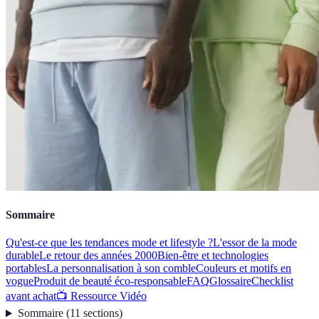
Sommaire
Qu'est-ce que les tendances mode et lifestyle ?
L'essor de la mode
durable
Le retour des années 2000
Bien-être et technologies
portables
La personnalisation à son comble
Couleurs et motifs en
vogue
Produit de beauté éco-responsable
FAQ
Glossaire
Checklist
avant achat
📺 Ressource Vidéo
Sommaire
(
11
sections
)