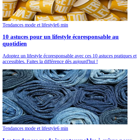
Tendances mode et lifestyle
6
min
10 astuces pour un lifestyle écoresponsable au
quotidien
Adoptez un lifestyle écoresponsable avec ces 10 astuces pratiques et
accessibles. Faites la différence dès aujourd'hui !
Tendances mode et lifestyle
6
min