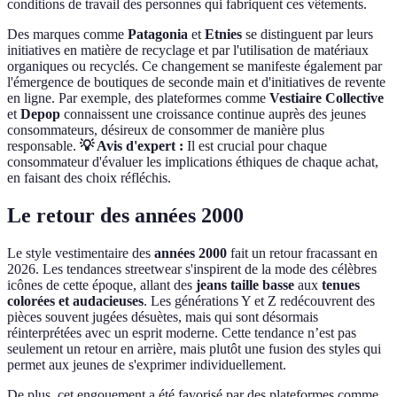
conditions de travail des personnes qui fabriquent ces vêtements.
Des marques comme
Patagonia
et
Etnies
se distinguent par leurs
initiatives en matière de recyclage et par l'utilisation de matériaux
organiques ou recyclés. Ce changement se manifeste également par
l'émergence de boutiques de seconde main et d'initiatives de revente
en ligne. Par exemple, des plateformes comme
Vestiaire Collective
et
Depop
connaissent une croissance continue auprès des jeunes
consommateurs, désireux de consommer de manière plus
responsable.
💡 Avis d'expert :
Il est crucial pour chaque
consommateur d'évaluer les implications éthiques de chaque achat,
en faisant des choix réfléchis.
Le retour des années 2000
Le style vestimentaire des
années 2000
fait un retour fracassant en
2026. Les tendances streetwear s'inspirent de la mode des célèbres
icônes de cette époque, allant des
jeans taille basse
aux
tenues
colorées et audacieuses
. Les générations Y et Z redécouvrent des
pièces souvent jugées désuètes, mais qui sont désormais
réinterprétées avec un esprit moderne. Cette tendance n’est pas
seulement un retour en arrière, mais plutôt une fusion des styles qui
permet aux jeunes de s'exprimer individuellement.
De plus, cet engouement a été favorisé par des plateformes comme