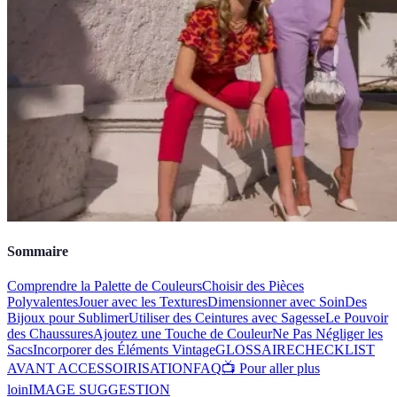
Sommaire
Comprendre la Palette de Couleurs
Choisir des Pièces
Polyvalentes
Jouer avec les Textures
Dimensionner avec Soin
Des
Bijoux pour Sublimer
Utiliser des Ceintures avec Sagesse
Le Pouvoir
des Chaussures
Ajoutez une Touche de Couleur
Ne Pas Négliger les
Sacs
Incorporer des Éléments Vintage
GLOSSAIRE
CHECKLIST
AVANT ACCESSOIRISATION
FAQ
📺 Pour aller plus
loin
IMAGE SUGGESTION