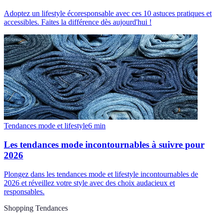
Adoptez un lifestyle écoresponsable avec ces 10 astuces pratiques et
accessibles. Faites la différence dès aujourd'hui !
Tendances mode et lifestyle
6
min
Les tendances mode incontournables à suivre pour
2026
Plongez dans les tendances mode et lifestyle incontournables de
2026 et réveillez votre style avec des choix audacieux et
responsables.
Shopping Tendances