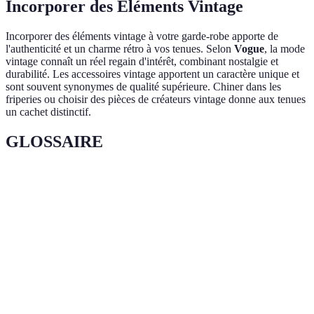
Incorporer des Éléments Vintage
Incorporer des éléments vintage à votre garde-robe apporte de
l'authenticité et un charme rétro à vos tenues. Selon
Vogue
, la mode
vintage connaît un réel regain d'intérêt, combinant nostalgie et
durabilité. Les accessoires vintage apportent un caractère unique et
sont souvent synonymes de qualité supérieure. Chiner dans les
friperies ou choisir des pièces de créateurs vintage donne aux tenues
un cachet distinctif.
GLOSSAIRE
Terme
Définition
Palette
Ensemble cohérent de couleurs choisies pour créer une
de
harmonie visuelle
couleurs
Caractéristique de la surface des matériaux utilisée pour
Texture
ajouter de la profondeur et de l'intérêt visuel