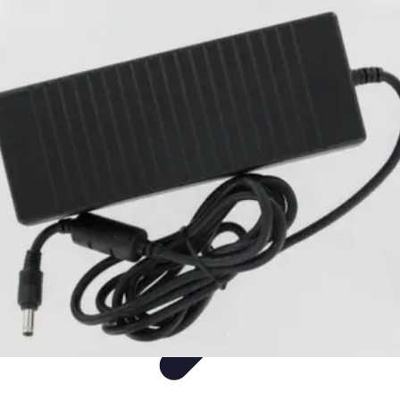
Shopping Tendances
Mode
Avis Expert
Comparatifs
Tendances
Tutoriels
Shopping Tendances