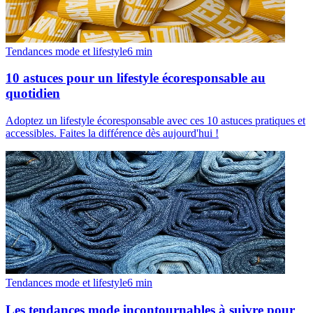
Tendances mode et lifestyle
6
min
10 astuces pour un lifestyle écoresponsable au
quotidien
Adoptez un lifestyle écoresponsable avec ces 10 astuces pratiques et
accessibles. Faites la différence dès aujourd'hui !
Tendances mode et lifestyle
6
min
Les tendances mode incontournables à suivre pour