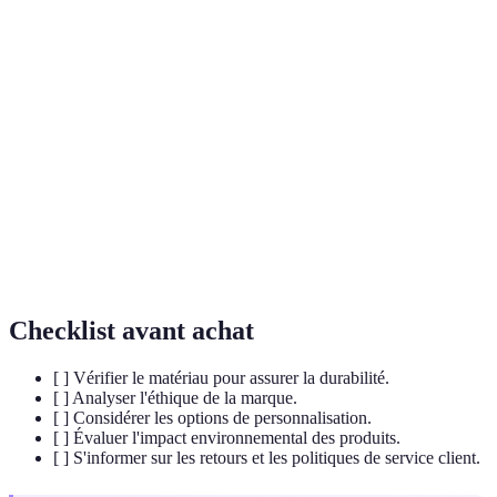
Capacité à répondre aux besoins du présent sans
Durabilité
compromettre ceux des générations futures.
Utilisation de la technologie pour améliorer la mode,
Fashion
incluant des tissus connectés et des expériences
Tech
d'achat en réalité augmentée.
Mouvement visant à réduire la consommation rapide
Slow
et à promouvoir des pratiques de confection
Fashion
respectueuses de l'environnement.
Checklist avant achat
[ ] Vérifier le matériau pour assurer la durabilité.
[ ] Analyser l'éthique de la marque.
[ ] Considérer les options de personnalisation.
[ ] Évaluer l'impact environnemental des produits.
[ ] S'informer sur les retours et les politiques de service client.