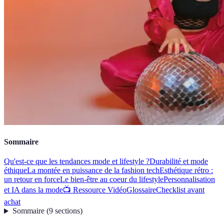
Sommaire
Qu'est-ce que les tendances mode et lifestyle ?
Durabilité et mode
éthique
La montée en puissance de la fashion tech
Esthétique rétro :
un retour en force
Le bien-être au coeur du lifestyle
Personnalisation
et IA dans la mode
📺 Ressource Vidéo
Glossaire
Checklist avant
achat
Sommaire
(
9
sections
)