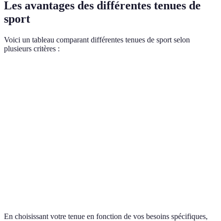
Les avantages des différentes tenues de
sport
Voici un tableau comparant différentes tenues de sport selon
plusieurs critères :
Critère
Tenue A (Yoga)
Tenue B (Course)
Tenue C 
Flexibilité
Excellente
Moyenne
Bonne
Respirabilité
Bonne
Excellente
Bonne
Confort
Excellente
Bonne
Excellente
Style
Élégant
Sportif
Décontrac
En choisissant votre tenue en fonction de vos besoins spécifiques,