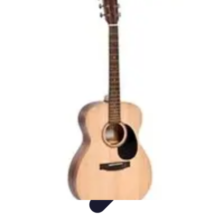
Shopping Tendances
Mode
Avis Expert
Comparatifs
Tendances
Tutoriels
Shopping Tendances