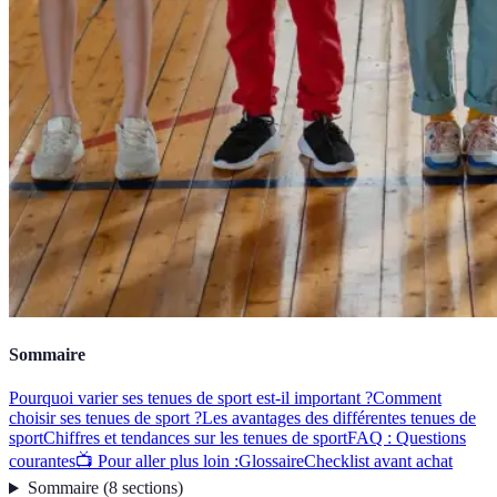
Sommaire
Pourquoi varier ses tenues de sport est-il important ?
Comment
choisir ses tenues de sport ?
Les avantages des différentes tenues de
sport
Chiffres et tendances sur les tenues de sport
FAQ : Questions
courantes
📺 Pour aller plus loin :
Glossaire
Checklist avant achat
Sommaire
(
8
sections
)