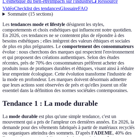
L'esthétique du bien-être
Impacts sur l'industrie
📺 Ressource
Vidéo
Checklist des tendances
Glossaire
FAQ
Sommaire
(
15
sections
)
Les
tendances mode et lifestyle
désignent les styles,
comportements et choix esthétiques qui influencent notre quotidien.
En 2026, ces tendances ne se contentent plus de répondre à des
besoins esthétiques ; elles intègrent des valeurs éthiques et sociales
de plus en plus prégnantes. Le
comportement des consommateurs
évolue : nous cherchons des marques qui respectent l'environnement
et qui proposent des créations authentiques. Selon des études
récentes, près de 70% des consommateurs préfèrent acheter des
produits issus de pratiques durables et éthiques, visant ainsi à réduire
leur empreinte écologique. Cette évolution transforme l'industrie de
la mode en profondeur. Les marques doivent désormais admettre
que leurs actions sont observées de près et qu'elles jouent un rôle
essentiel dans la définition des normes sociétales contemporaines.
Tendance 1 : La mode durable
La
mode durable
est plus qu'une simple tendance, c'est un
mouvement qui a pris de l'ampleur ces dernières années. En 2026, la
demande pour des vêtements fabriqués à partir de matériaux recyclés
ou organiques atteindra des sommets. D'après
l'ADEME
, 40% des