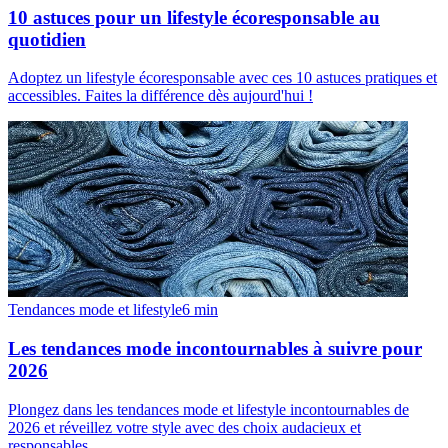
10 astuces pour un lifestyle écoresponsable au
quotidien
Adoptez un lifestyle écoresponsable avec ces 10 astuces pratiques et
accessibles. Faites la différence dès aujourd'hui !
Tendances mode et lifestyle
6
min
Les tendances mode incontournables à suivre pour
2026
Plongez dans les tendances mode et lifestyle incontournables de
2026 et réveillez votre style avec des choix audacieux et
responsables.