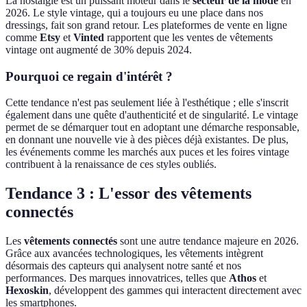
La nostalgie est un puissant moteur dans le
secteur de la mode
en
2026. Le style vintage, qui a toujours eu une place dans nos
dressings, fait son grand retour. Les plateformes de vente en ligne
comme
Etsy
et
Vinted
rapportent que les ventes de vêtements
vintage ont augmenté de 30% depuis 2024.
Pourquoi ce regain d'intérêt ?
Cette tendance n'est pas seulement liée à l'esthétique ; elle s'inscrit
également dans une quête d'authenticité et de singularité. Le vintage
permet de se démarquer tout en adoptant une démarche responsable,
en donnant une nouvelle vie à des pièces déjà existantes. De plus,
les événements comme les marchés aux puces et les foires vintage
contribuent à la renaissance de ces styles oubliés.
Tendance 3 : L'essor des vêtements
connectés
Les
vêtements connectés
sont une autre tendance majeure en 2026.
Grâce aux avancées technologiques, les vêtements intègrent
désormais des capteurs qui analysent notre santé et nos
performances. Des marques innovatrices, telles que
Athos
et
Hexoskin
, développent des gammes qui interactent directement avec
les smartphones.