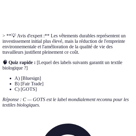
Cradle to
Cible une économie circulaire entièrement
Cradle
durable
> **💡 Avis d'expert :** Les vêtements durables représentent un
investissement initial plus élevé, mais la réduction de l'empreinte
environnementale et l'amélioration de la qualité de vie des
travailleurs justifient pleinement ce coût.
🧠 Quiz rapide :
[Lequel des labels suivants garantit un textile
biologique ?]
A) [Bluesign]
B) [Fair Trade]
C) [GOTS]
Réponse : C — GOTS est le label mondialement reconnu pour les
textiles biologiques.