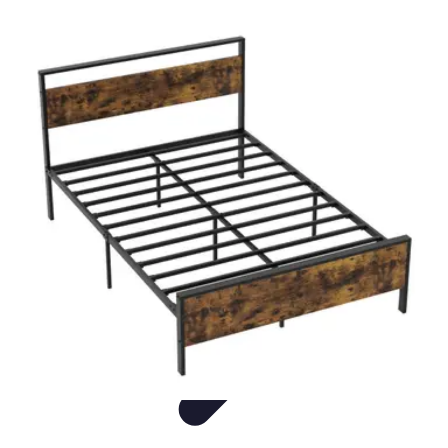
Shopping Tendances
Mode
Avis Expert
Comparatifs
Tendances
Tutoriels
Shopping Tendances