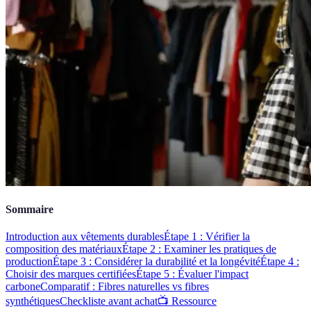
Sommaire
Introduction aux vêtements durables
Étape 1 : Vérifier la
composition des matériaux
Étape 2 : Examiner les pratiques de
production
Étape 3 : Considérer la durabilité et la longévité
Étape 4 :
Choisir des marques certifiées
Étape 5 : Évaluer l'impact
carbone
Comparatif : Fibres naturelles vs fibres
synthétiques
Checkliste avant achat
📺 Ressource