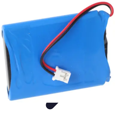
Shopping Tendances
Mode
Avis Expert
Comparatifs
Tendances
Tutoriels
Shopping Tendances