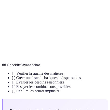
Terme
Définition
Dressing
Une sélection limitée de vêtements essentiels
Capsule
Minimalisme
Approche de vie simple en évitant le surplus
Capacité d'un vêtement à s'adapter à diverses
Polyvalence
tenues
## Checklist avant achat
[ ] Vérifier la qualité des matières
[ ] Créer une liste de basiques indispensables
[ ] Évaluer les besoins saisonniers
[ ] Essayer les combinaisons possibles
[ ] Réduire les achats impulsifs