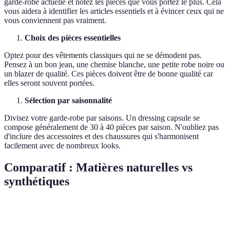
garde-robe actuelle et notez les pièces que vous portez le plus. Cela
vous aidera à identifier les articles essentiels et à évincer ceux qui ne
vous conviennent pas vraiment.
Choix des pièces essentielles
Optez pour des vêtements classiques qui ne se démodent pas.
Pensez à un bon jean, une chemise blanche, une petite robe noire ou
un blazer de qualité. Ces pièces doivent être de bonne qualité car
elles seront souvent portées.
Sélection par saisonnalité
Divisez votre garde-robe par saisons. Un dressing capsule se
compose généralement de 30 à 40 pièces par saison. N'oubliez pas
d'inclure des accessoires et des chaussures qui s'harmonisent
facilement avec de nombreux looks.
Comparatif : Matières naturelles vs
synthétiques
Critère
Matières naturelles
Matières synthétiques
Ver