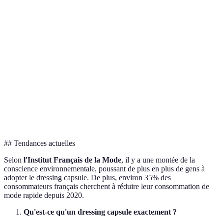
Haute résistance à
Moins durable que
Priv
Durabilité
l'usure
naturelles
natu
Respirantes et
Nat
Confort
Peu respirantes
douces
préf
Synt
Entretien
Parfois compliqué
Facile et rapide
gag
Généralement
Vari
Coût
Souvent plus cher
abordable
bud
## Tendances actuelles
Selon
l'Institut Français de la Mode
, il y a une montée de la
conscience environnementale, poussant de plus en plus de gens à
adopter le dressing capsule. De plus, environ 35% des
consommateurs français cherchent à réduire leur consommation de
mode rapide depuis 2020.
Qu'est-ce qu'un dressing capsule exactement ?