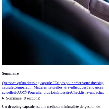
Sommaire
Qu'est-ce qu'un dressing capsule ?
Étapes pour créer votre dressing
capsule
Comparatif : Matières naturelles vs synthétiques
Tendances
actuelles
FAQ
📺 Pour aller plus loin
Glossaire
Checklist avant achat
Sommaire
(
8
sections
)
Un
dressing capsule
est une méthode minimaliste de gestion de