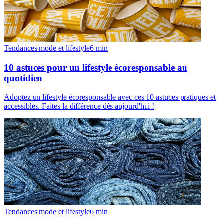
Tendances mode et lifestyle
6
min
10 astuces pour un lifestyle écoresponsable au
quotidien
Adoptez un lifestyle écoresponsable avec ces 10 astuces pratiques et
accessibles. Faites la différence dès aujourd'hui !
Tendances mode et lifestyle
6
min